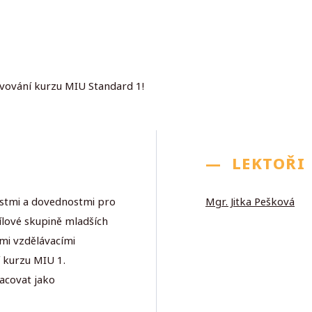
lvování kurzu MIU Standard 1!
—
LEKTOŘI
ostmi a dovednostmi pro
Mgr. Jitka Pešková
ílové skupině mladších
ími vzdělávacími
 kurzu MIU 1.
acovat jako