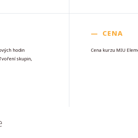
—
CENA
ových hodin
Cena kurzu MIU Eleme
Tvoření skupin,
e