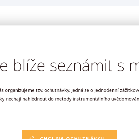
e blíže seznámit s
ás organizujeme tzv. ochutnávky. Jedná se o jednodenní zážitkov
íky nechají nahlédnout do metody instrumentálního uvědomování
CHCI NA OCHUTNÁVKU