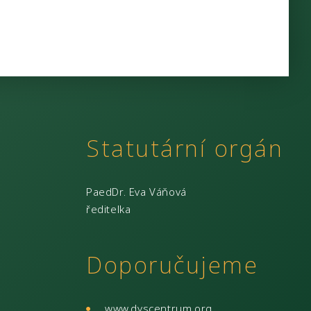
Statutární orgán
PaedDr. Eva Váňová
ředitelka
Doporučujeme
www.dyscentrum.org