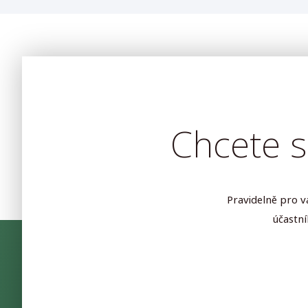
Chcete s
Pravidelně pro v
účastn