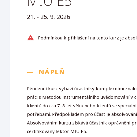
MIU E5
21. - 25. 9. 2026
Podmínkou k přihlášení na tento kurz je abso
—
NÁPLŇ
Pětidenní kurz vybaví účastníky komplexními znal
práci s Metodou instrumentálního uvědomování v c
klientů do cca 7–8 let věku nebo klientů se speciáln
potřebami. Předpokladem pro účast je absolvování
Absolvováním kurzu získává účastník oprávnění pr
certifikovaný lektor MIU E5.