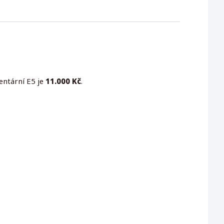
ntární E5 je
11.000 Kč
.