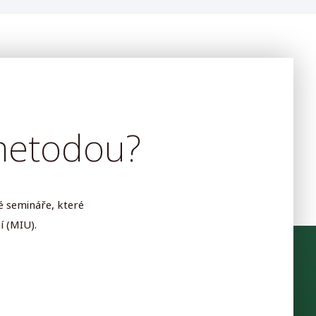
 metodou?
é semináře, které
 (MIU).