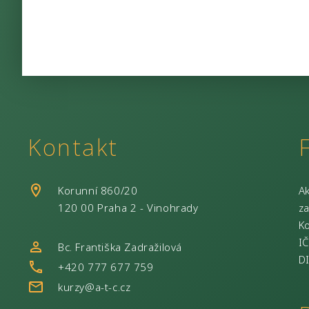
Kontakt
Korunní 860/20
Ak
120 00 Praha 2 - Vinohrady
za
Ko
IČ
Bc. Františka Zadražilová
D
+420 777 677 759
kurzy@a-t-c.cz