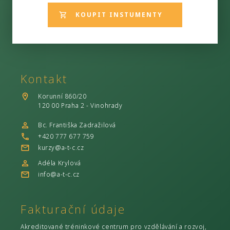
KOUPIT INSTUMENTY
Kontakt
Korunní 860/20
120 00 Praha 2 - Vinohrady
Bc. Františka Zadražilová
+420 777 677 759
kurzy@a-t-c.cz
Adéla Krylová
info@a-t-c.cz
Fakturační údaje
Akreditované tréninkové centrum pro vzdělávání a rozvoj,