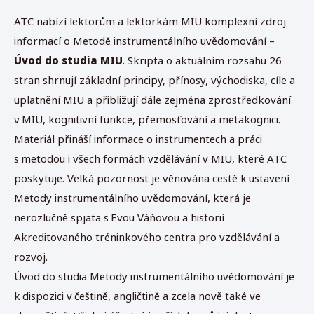
ATC nabízí lektorům a lektorkám MIU komplexní zdroj
informací o Metodě instrumentálního uvědomování –
Úvod do studia MIU
. Skripta o aktuálním rozsahu 26
stran shrnují základní principy, přínosy, východiska, cíle a
uplatnění MIU a přibližují dále zejména zprostředkování
v
MIU, kognitivní funkce, přemosťování a metakognici.
Materiál přináší informace o instrumentech a práci
s metodou i všech formách vzdělávání v MIU, které ATC
poskytuje. Velká pozornost je věnována cestě k ustavení
Metody instrumentálního uvědomování, která je
nerozlučně spjata s
Evou Váňovou a historií
Akreditovaného tréninkového centra pro vzdělávání a
rozvoj.
Úvod do studia Metody instrumentálního uvědomování je
k dispozici v češtině, angličtině a zcela nově také ve