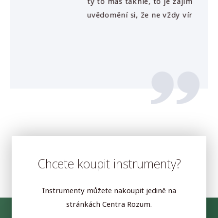
ty to máš takhle, to je zajímavý“ – bolestné
školení
uvědomění si, že ne vždy vím vše nejlíp.
tedy o
obohac
bylo j
prošel
Chcete koupit instrumenty?
Instrumenty můžete nakoupit jedině na
stránkách Centra Rozum.