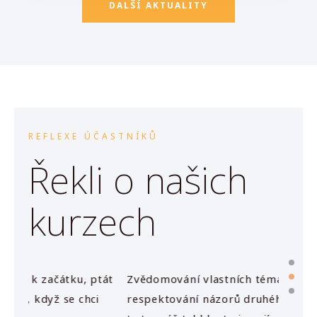
DALŠÍ AKTUALITY
REFLEXE ÚČASTNÍKŮ
Řekli o našich
kurzech
tát
Zvědomování vlastních témat – přijetí a
Instru
i
respektování názorů druhého člověka – „Aha,
očekáv