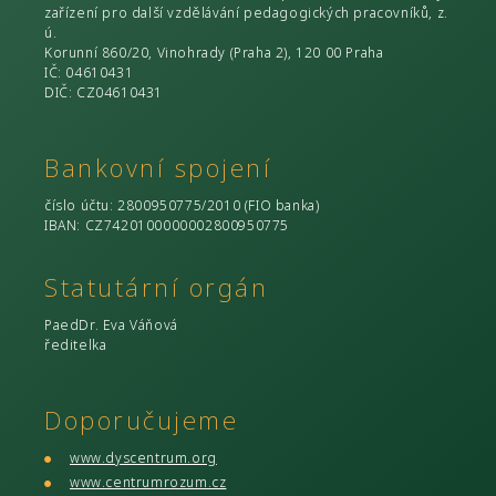
zařízení pro další vzdělávání pedagogických pracovníků, z.
ú.
Korunní 860/20, Vinohrady (Praha 2), 120 00 Praha
IČ
: 04610431
DIČ
: CZ04610431
Bankovní spojení
číslo účtu
: 2800950775/2010 (
FIO banka
)
IBAN: CZ7420100000002800950775
Statutární orgán
PaedDr. Eva Váňová
ředitelka
Doporučujeme
www.dyscentrum.org
www.centrumrozum.cz