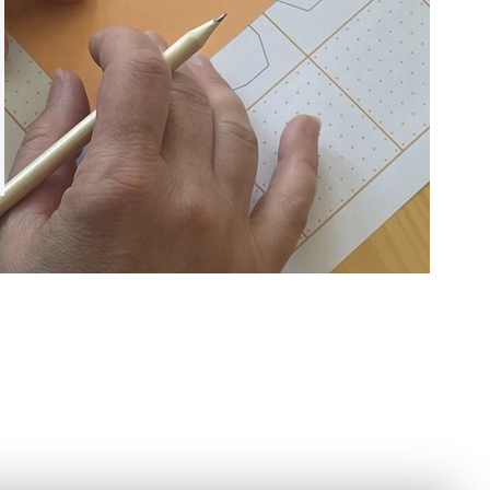
ě bylo velice složité přijmout, je, že můžu chybovat a nej
atní – jsem člověkem.