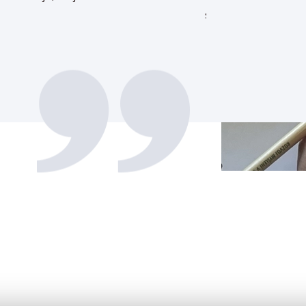
pracovat. Co pro m
o nic horší než ost