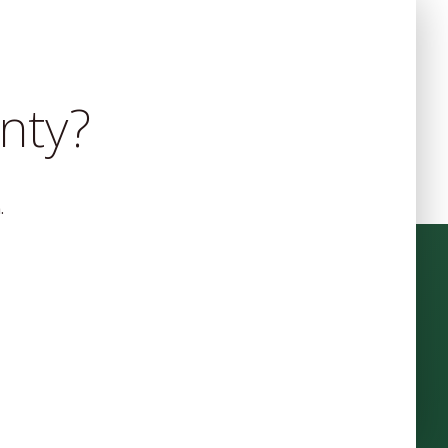
nty?
.