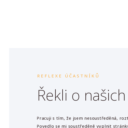
REFLEXE ÚČASTNÍKŮ
Řekli o našic
ěcí najednou.
Mnohovrstevnatost – prohlubuje se ve m
žné u mě i u
různost a odlišnost = toleranci k druhým