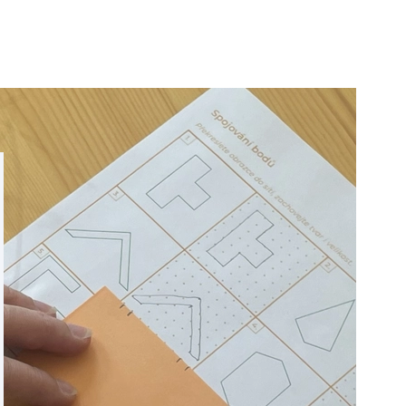
 celkově zklidnilo, našla jsem vnitřní klid sama v sobě.
 každá situace má více řešení, a učím se s touto myšlenkou